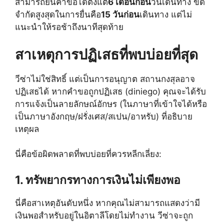
สามารถยื่นคำขอได้ตั้งแต่
6 เดือนก่อน
วันเดินทาง ขีด
จำกัดสูงสุดในการยื่นคือ
15 วันก่อน
เดินทาง แต่ไม่
แนะนำให้รอช้าถึงนาทีสุดท้าย
สาเหตุการปฏิเสธที่พบบ่อยที่สุด
วีซ่าไม่ใช่สิทธิ์ แต่เป็นการอนุญาต สถานกงสุลอาจ
ปฏิเสธได้ หากคำขอถูกปฏิเสธ (diniego) คุณจะได้รับ
การแจ้งเป็นลายลักษณ์อักษร (ในภาษาที่เข้าใจได้หรือ
เป็นภาษาอังกฤษ/ฝรั่งเศส/สเปน/อาหรับ) ที่อธิบาย
เหตุผล
นี่คือข้อผิดพลาดที่พบบ่อยที่ควรหลีกเลี่ยง:
1. ทรัพยากรทางการเงินไม่เพียงพอ
นี่คือสาเหตุอันดับหนึ่ง หากคุณไม่สามารถแสดงว่ามี
เงินพอสำหรับอยู่ในอิตาลีโดยไม่ทำงาน วีซ่าจะถูก