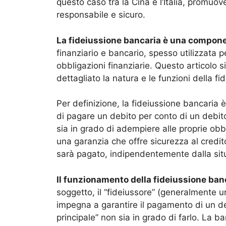
questo caso tra la Cina e l’Italia, promuov
responsabile e sicuro.
La fideiussione bancaria è una compon
finanziario e bancario, spesso utilizzata
obbligazioni finanziarie. Questo articolo 
dettagliato la natura e le funzioni della f
Per definizione, la fideiussione bancari
di pagare un debito per conto di un debito
sia in grado di adempiere alle proprie obbl
una garanzia che offre sicurezza al credit
sarà pagato, indipendentemente dalla situ
Il funzionamento della fideiussione ban
soggetto, il “fideiussore” (generalmente un
impegna a garantire il pagamento di un deb
principale” non sia in grado di farlo. La 