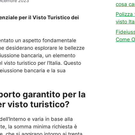
Dicembre 2023
cosa ca
Polizza 
ziale per il Visto Turistico dei
visto It
Fideiuss
Come Ott
ventato un aspetto fondamentale
che desiderano esplorare le bellezze
ideiussione bancaria, un elemento
visto turistico per l’Italia. Questo
deiussione bancaria e la sua
orto garantito per la
r visto turistico?
dell’Interno e varia in base alla
nte, la somma minima richiesta è
e, che si aggirano intorno ai trenta