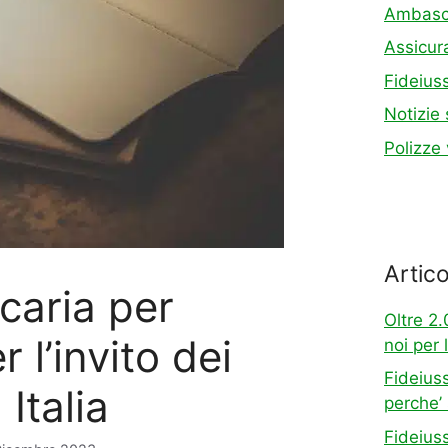
Ambasc
Assicur
Fideiuss
Notizie s
Polizze 
Artico
caria per
Oltre 2.
r l’invito dei
noi per 
Fideiuss
 Italia
perche’
Fideiuss