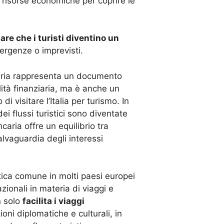
i risorse economiche per coprire le
re che i turisti diventino un
mergenze o imprevisti.
ncaria rappresenta un documento
lità finanziaria, ma è anche un
 di visitare l’Italia per turismo. In
ei flussi turistici sono diventate
ncaria offre un equilibrio tra
salvaguardia degli interessi
atica comune in molti paesi europei
zionali in materia di viaggi e
n solo
facilita i viaggi
oni diplomatiche e culturali, in