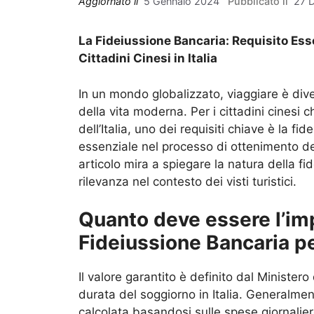
5 Gennaio 2024
27 
La Fideiussione Bancaria: Requisito Essen
Cittadini Cinesi in Italia
In un mondo globalizzato, viaggiare è di
della vita moderna. Per i cittadini cinesi 
dell’Italia, uno dei requisiti chiave è la f
essenziale nel processo di ottenimento del 
articolo mira a spiegare la natura della fi
rilevanza nel contesto dei visti turistici.
Quanto deve essere l’imp
Fideiussione Bancaria pe
Il valore garantito è definito dal Ministero 
durata del soggiorno in Italia. Generalme
calcolata basandosi sulle spese giornalier