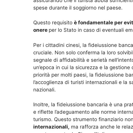
assicurando che il turista abbia sufficient
spese durante il soggiorno nel paese.
Questo requisito
è fondamentale per evita
onere
per lo Stato in caso di eventuali e
Per i cittadini cinesi, la fideiussione ba
cruciale. Non solo conferma la loro solvibi
segnale di affidabilità e serietà nell’intento
un’epoca in cui la sicurezza e la gestione d
priorità per molti paesi, la fideiussione ba
l’accoglienza di turisti internazionali e la 
nazionali.
Inoltre, la fideiussione bancaria è una pr
e riflette l’adeguamento alle norme interna
turismo. Questo strumento finanziario no
internazionali,
ma rafforza anche le relazi