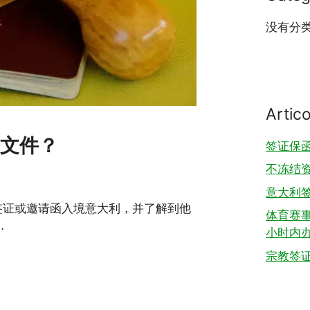
没有分
Artico
文件？
签证保
不冻结
意大利
签证或邀请函入境意大利，并了解到他
体育赛事
…
小时内
宗教签