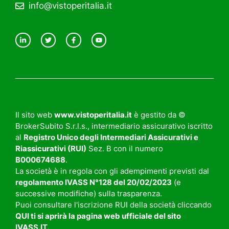
info@vistoperitalia.it
Il sito web
www.vistoperitalia.it
è gestito da ©
BrokerSubito S.r.l.s., intermediario assicurativo iscritto
al
Registro Unico degli Intermediari Assicurativi e
Riassicurativi (RUI)
Sez. B con il numero
B000674688
.
La società è in regola con gli adempimenti previsti dal
regolamento
IVASS N°128 del 20/02/2023
(e
successive modifiche) sulla trasparenza.
Puoi consultare l'iscrizione RUI della società cliccando
QUI
ti si aprirà la pagina web ufficiale del sito
IVASS.IT
.