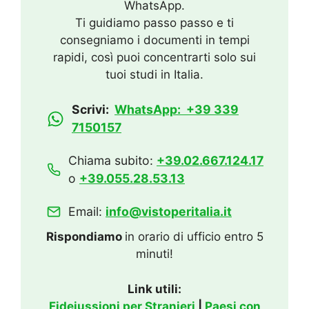
WhatsApp.
Ti guidiamo passo passo e ti
consegniamo i documenti in tempi
rapidi, così puoi concentrarti solo sui
tuoi studi in Italia.
Scrivi:
WhatsApp: +39 339
7150157
Chiama subito:
+39.02.667.124.17
o
+39.055.28.53.13
Email:
info@vistoperitalia.it
Rispondiamo
in orario di ufficio entro 5
minuti!
Link utili:
Fideiussioni per Stranieri
|
Paesi con