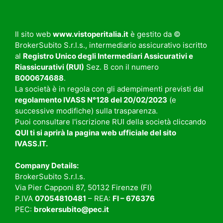
Il sito web
www.vistoperitalia.it
è gestito da ©
BrokerSubito S.r.l.s., intermediario assicurativo iscritto
al
Registro Unico degli Intermediari Assicurativi e
Riassicurativi (RUI)
Sez. B con il numero
B000674688
.
La società è in regola con gli adempimenti previsti dal
regolamento
IVASS N°128 del 20/02/2023
(e
successive modifiche) sulla trasparenza.
Puoi consultare l'iscrizione RUI della società cliccando
QUI
ti si aprirà la pagina web ufficiale del sito
IVASS.IT
.
Company Details:
BrokerSubito S.r.l.s.
Via Pier Capponi 87, 50132 Firenze (FI)
P.IVA
07054810481
– REA:
FI – 676376
PEC:
brokersubito@pec.it