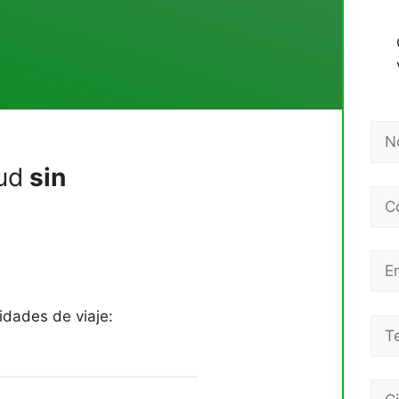
ud
sin
dades de viaje: