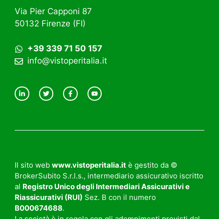
Via Pier Capponi 87
50132 Firenze (FI)
+39 339 71 50 157
info@vistoperitalia.it
Il sito web
www.vistoperitalia.it
è gestito da ©
BrokerSubito S.r.l.s., intermediario assicurativo iscritto
al
Registro Unico degli Intermediari Assicurativi e
Riassicurativi (RUI)
Sez. B con il numero
B000674688
.
La società è in regola con gli adempimenti previsti dal