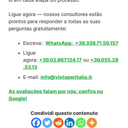
Ligue agora — nossos consultores estão
prontos para responder a todas as suas
perguntas gratuitamente:
Escreva:
WhatsApp: +39.339.71.50.157
Ligue
agora:
+39.02.667.124.17
ou
+39.055.28
.53.13
E-mail:
info@vistoperitalia.it
As avaliações falam por nós: confira no
Google!
Condividi questo contenuto