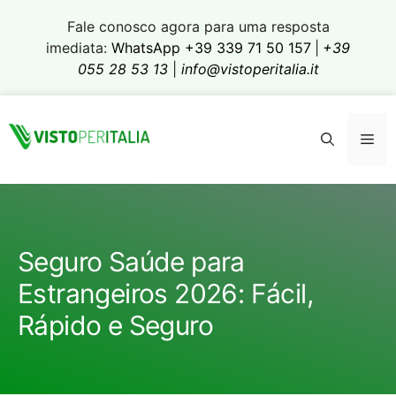
Pular
Fale conosco agora para uma resposta
para
imediata:
WhatsApp +39 339 71 50 157
|
+39
o
055 28 53 13
|
info@vistoperitalia.it
conteúdo
Me
Seguro Saúde para
Estrangeiros 2026: Fácil,
Rápido e Seguro