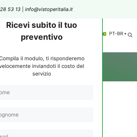
28 53 13
|
info@vistoperitalia.it
Ricevi subito il tuo
PT-BR
tos
Quem Somos
Novidades
Fale Conosco
preventivo
Compila il modulo, ti risponderemo
velocemente inviandoti il costo del
servizio